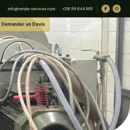
info@renda-services.com
+216 99 644 885
Demander un Devis