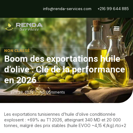
info@renda-services.com
+216 99 644 885
NON CLASSÉ
Boom des exportations huile
d’olive : Clé de la performance
en 2026
avril 28, 2026
No Comments
Les exportations tunisiennes d’huile d’olive conditionnée
explosent : +69% au T1 2026, atteignant 340 MD et 20 000
tonnes, malgré des prix stables (huile EVOO ~4,15 €/kg).rtci+2