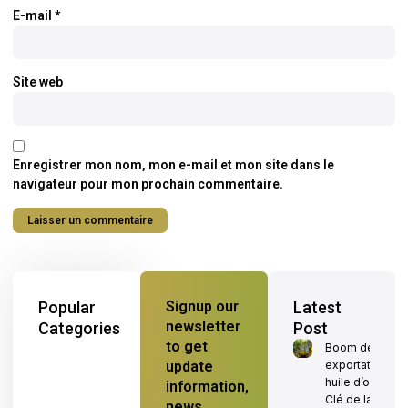
E-mail
*
Site web
Enregistrer mon nom, mon e-mail et mon site dans le
navigateur pour mon prochain commentaire.
Popular
Signup our
Latest
newsletter
Categories
Post
to get
Boom des
update
exportations
huile d’olive :
information,
Clé de la
news,