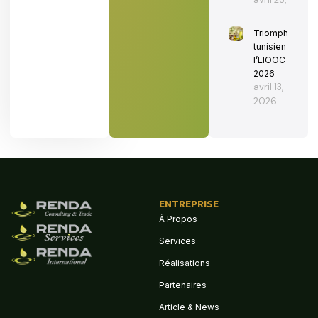
Triomphe
tunisien à
l’EIOOC
2026
avril 13,
2026
ENTREPRISE
À Propos
Services
Réalisations
Partenaires
Article & News