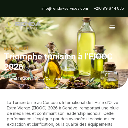
info@renda-services.com
+216 99 644 885
NON CLASSÉ
Triomphe tunisien à l’EIOOC
2026
avril 13, 2026
One Comment
La Tunisie brille au Concours International de l’Huile d’Olive
Extra Vierge (EIOOC) 2026 à Genève, remportant une pluie
de médailles et confirmant son leadership mondial. Cette
performance s’explique par des avancées techniques en
extraction et clarification, où la qualité des équipements